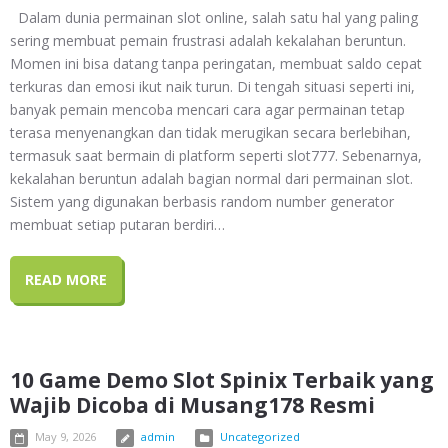
Dalam dunia permainan slot online, salah satu hal yang paling
sering membuat pemain frustrasi adalah kekalahan beruntun.
Momen ini bisa datang tanpa peringatan, membuat saldo cepat
terkuras dan emosi ikut naik turun. Di tengah situasi seperti ini,
banyak pemain mencoba mencari cara agar permainan tetap
terasa menyenangkan dan tidak merugikan secara berlebihan,
termasuk saat bermain di platform seperti slot777. Sebenarnya,
kekalahan beruntun adalah bagian normal dari permainan slot.
Sistem yang digunakan berbasis random number generator
membuat setiap putaran berdiri…
READ MORE
10 Game Demo Slot Spinix Terbaik yang
Wajib Dicoba di Musang178 Resmi
May 9, 2026
admin
Uncategorized