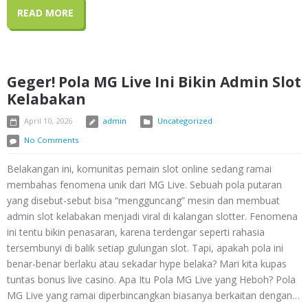
READ MORE
Geger! Pola MG Live Ini Bikin Admin Slot
Kelabakan
April 10, 2026
admin
Uncategorized
No Comments
Belakangan ini, komunitas pemain slot online sedang ramai
membahas fenomena unik dari MG Live. Sebuah pola putaran
yang disebut-sebut bisa “mengguncang” mesin dan membuat
admin slot kelabakan menjadi viral di kalangan slotter. Fenomena
ini tentu bikin penasaran, karena terdengar seperti rahasia
tersembunyi di balik setiap gulungan slot. Tapi, apakah pola ini
benar-benar berlaku atau sekadar hype belaka? Mari kita kupas
tuntas bonus live casino. Apa Itu Pola MG Live yang Heboh? Pola
MG Live yang ramai diperbincangkan biasanya berkaitan dengan…