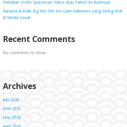
Perkalian x1000 Spaceman: Mitos atau Fakta? Ini Buktinya!
Rahasia di Balik Big Win Slot Koi Gate Habanero yang Sering Viral
di Media Sosial
Recent Comments
No comments to show.
Archives
July 2026
June 2026
May 2026
April 2026