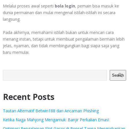
Melalui proses awal seperti
bola login
, pemain bisa masuk ke
dunia permainan dan mulai mengenal istilah-istilah ini secara
langsung.
Pada akhirnya, memahami istilah bukan untuk mencari cara
menang instan, tetapi untuk membuat pengalaman bermain lebih
jelas, nyaman, dan tidak membingungkan bagi siapa saja yang
baru memulai.
Search
Recent Posts
Tautan Alternatif Betwin188 dan Ancaman Phishing
Ketika Naga Mahjong Mengamuk: Banjir Perkalian Emas!
Optimasi Pengalaman Slot Gacor di Ponsel Tanpa Mengorbankan