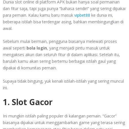
Dunia slot online di platform APK bukan hanya soal permainan
dan fitur saja, tapi juga punya “bahasa sendiri” yang sering dipakai
para pemain. Kalau kamu baru masuk
vipbet88
ke dunia ini,
beberapa istilah bisa terdengar asing, bahkan membingungkan di
awal.
Sebelum mulai bermain, pengguna biasanya melewati proses
awal seperti
bola login
, yang menjadi pintu masuk untuk
mengakses akun dan seluruh fitur di dalam aplikasi. Setelah itu,
barulah kamu akan sering bertemu berbagai istilah gaul yang
dipakai di komunitas pemain.
Supaya tidak bingung, yuk kenali istilah-istilah yang sering muncul
ini.
1. Slot Gacor
Ini mungkin istilah paling populer di kalangan pemain. “Gacor”
biasanya dipakai untuk menggambarkan game yang terasa sering