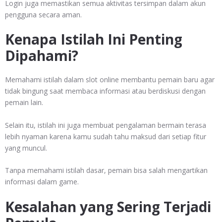
Login juga memastikan semua aktivitas tersimpan dalam akun
pengguna secara aman.
Kenapa Istilah Ini Penting
Dipahami?
Memahami istilah dalam slot online membantu pemain baru agar
tidak bingung saat membaca informasi atau berdiskusi dengan
pemain lain.
Selain itu, istilah ini juga membuat pengalaman bermain terasa
lebih nyaman karena kamu sudah tahu maksud dari setiap fitur
yang muncul.
Tanpa memahami istilah dasar, pemain bisa salah mengartikan
informasi dalam game.
Kesalahan yang Sering Terjadi