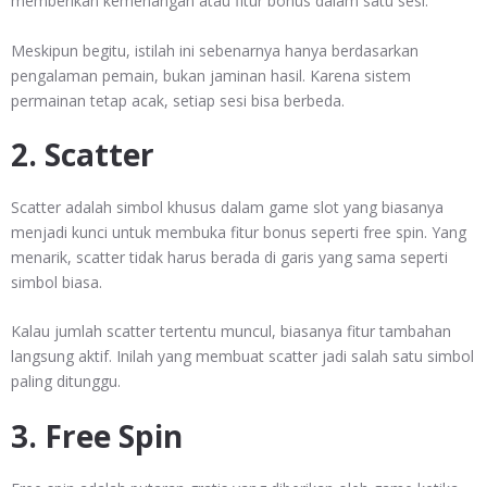
memberikan kemenangan atau fitur bonus dalam satu sesi.
Meskipun begitu, istilah ini sebenarnya hanya berdasarkan
pengalaman pemain, bukan jaminan hasil. Karena sistem
permainan tetap acak, setiap sesi bisa berbeda.
2. Scatter
Scatter adalah simbol khusus dalam game slot yang biasanya
menjadi kunci untuk membuka fitur bonus seperti free spin. Yang
menarik, scatter tidak harus berada di garis yang sama seperti
simbol biasa.
Kalau jumlah scatter tertentu muncul, biasanya fitur tambahan
langsung aktif. Inilah yang membuat scatter jadi salah satu simbol
paling ditunggu.
3. Free Spin