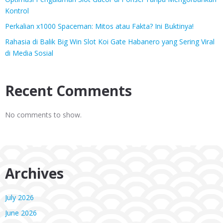
Kontrol
Perkalian x1000 Spaceman: Mitos atau Fakta? Ini Buktinya!
Rahasia di Balik Big Win Slot Koi Gate Habanero yang Sering Viral
di Media Sosial
Recent Comments
No comments to show.
Archives
July 2026
June 2026