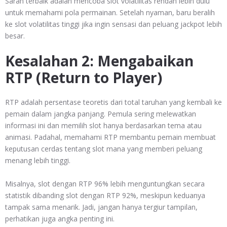
Saran terbaik adalah mencoba slot volatilitas rendah lebih dulu
untuk memahami pola permainan. Setelah nyaman, baru beralih
ke slot volatilitas tinggi jika ingin sensasi dan peluang jackpot lebih
besar.
Kesalahan 2: Mengabaikan
RTP (Return to Player)
RTP adalah persentase teoretis dari total taruhan yang kembali ke
pemain dalam jangka panjang. Pemula sering melewatkan
informasi ini dan memilih slot hanya berdasarkan tema atau
animasi. Padahal, memahami RTP membantu pemain membuat
keputusan cerdas tentang slot mana yang memberi peluang
menang lebih tinggi.
Misalnya, slot dengan RTP 96% lebih menguntungkan secara
statistik dibanding slot dengan RTP 92%, meskipun keduanya
tampak sama menarik. Jadi, jangan hanya tergiur tampilan,
perhatikan juga angka penting ini.