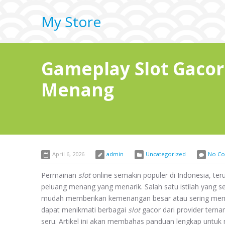
My Store
Gameplay Slot Gacor
Menang
April 6, 2026
admin
Uncategorized
No C
Permainan
slot
online semakin populer di Indonesia, te
peluang menang yang menarik. Salah satu istilah yang s
mudah memberikan kemenangan besar atau sering mem
dapat menikmati berbagai
slot
gacor dari provider tern
seru. Artikel ini akan membahas panduan lengkap unt