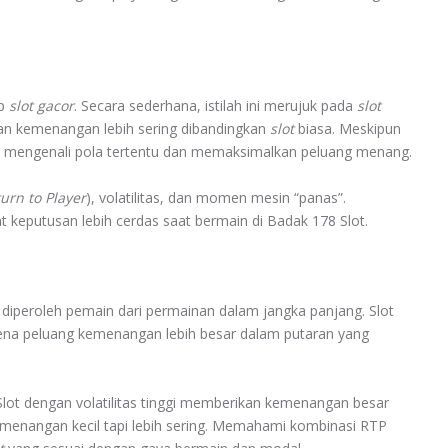
ep
slot gacor
. Secara sederhana, istilah ini merujuk pada
slot
an kemenangan lebih sering dibandingkan
slot
biasa. Meskipun
a mengenali pola tertentu dan memaksimalkan peluang menang.
urn to Player
), volatilitas, dan momen mesin “panas”.
eputusan lebih cerdas saat bermain di Badak 178 Slot.
 diperoleh pemain dari permainan dalam jangka panjang. Slot
ena peluang kemenangan lebih besar dalam putaran yang
. Slot dengan volatilitas tinggi memberikan kemenangan besar
kemenangan kecil tapi lebih sering. Memahami kombinasi RTP