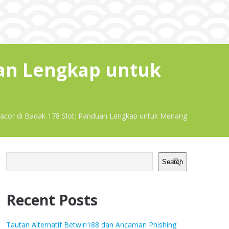
uan Lengkap untuk
acor di Badak 178 Slot: Panduan Lengkap untuk Menang
Search
Recent Posts
Tautan Alternatif Betwin188 dan Ancaman Phishing