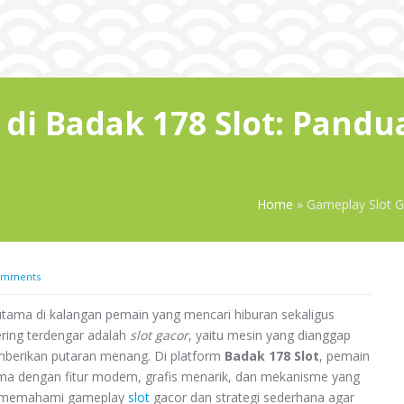
 di Badak 178 Slot: Pand
Home
»
Gameplay Slot G
omments
rutama di kalangan pemain yang mencari hiburan sekaligus
ering terdengar adalah
slot gacor
, yaitu mesin yang dianggap
berikan putaran menang. Di platform
Badak 178 Slot
, pemain
ama dengan fitur modern, grafis menarik, dan mekanisme yang
uk memahami gameplay
slot
gacor dan strategi sederhana agar