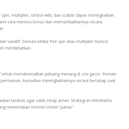
 spin, multiplier, simbol wild, dan scatter dapat meningkatkan
hami cara memicu bonus dan memanfaatkannya secara
ar.
n variatif. Sensasi ketika free spin atau multiplier muncul
bih mendebarkan.
tif untuk memaksimalkan peluang menang di
slot
gacor. Pemain
a permainan, kemudian meningkatkannya secara bertahap saat
runkan taruhan agar saldo tetap aman. Strategi ini membantu
uang menemukan momen mesin “panas”.