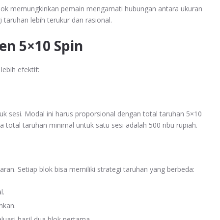
blok memungkinkan pemain mengamati hubungan antara ukuran
 taruhan lebih terukur dan rasional.
en 5×10 Spin
ebih efektif:
k sesi. Modal ini harus proporsional dengan total taruhan 5×10
a total taruhan minimal untuk satu sesi adalah 500 ribu rupiah.
aran. Setiap blok bisa memiliki strategi taruhan yang berbeda:
l.
nkan.
uasi hasil dua blok pertama.