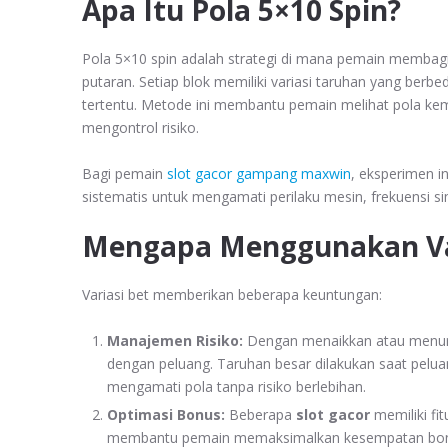
Apa Itu Pola 5×10 Spin?
Pola 5×10 spin adalah strategi di mana pemain membagi 
putaran. Setiap blok memiliki variasi taruhan yang berb
tertentu. Metode ini membantu pemain melihat pola ke
mengontrol risiko.
Bagi pemain
slot gacor gampang maxwin
, eksperimen i
sistematis untuk mengamati perilaku mesin, frekuensi sim
Mengapa Menggunakan Var
Variasi bet memberikan beberapa keuntungan:
Manajemen Risiko:
Dengan menaikkan atau menuru
dengan peluang. Taruhan besar dilakukan saat peluan
mengamati pola tanpa risiko berlebihan.
Optimasi Bonus:
Beberapa
slot gacor
memiliki fit
membantu pemain memaksimalkan kesempatan bon