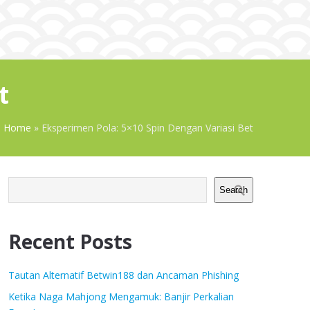
t
Home
»
Eksperimen Pola: 5×10 Spin Dengan Variasi Bet
Search
Recent Posts
Tautan Alternatif Betwin188 dan Ancaman Phishing
Ketika Naga Mahjong Mengamuk: Banjir Perkalian