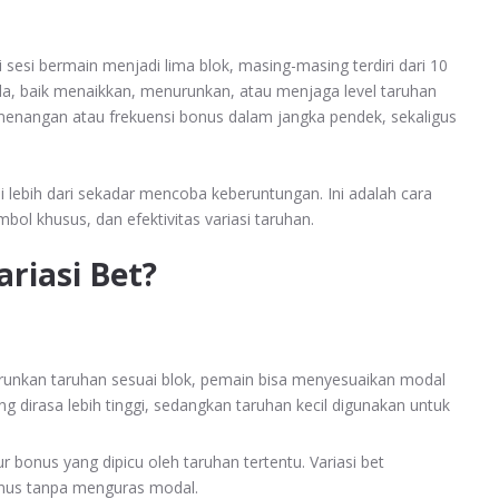
sesi bermain menjadi lima blok, masing-masing terdiri dari 10
eda, baik menaikkan, menurunkan, atau menjaga level taruhan
menangan atau frekuensi bonus dalam jangka pendek, sekaligus
ni lebih dari sekadar mencoba keberuntungan. Ini adalah cara
bol khusus, dan efektivitas variasi taruhan.
iasi Bet?
nkan taruhan sesuai blok, pemain bisa menyesuaikan modal
g dirasa lebih tinggi, sedangkan taruhan kecil digunakan untuk
ur bonus yang dipicu oleh taruhan tertentu. Variasi bet
us tanpa menguras modal.