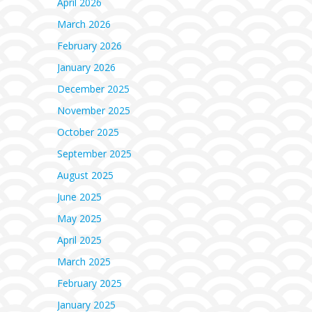
April 2026
March 2026
February 2026
January 2026
December 2025
November 2025
October 2025
September 2025
August 2025
June 2025
May 2025
April 2025
March 2025
February 2025
January 2025