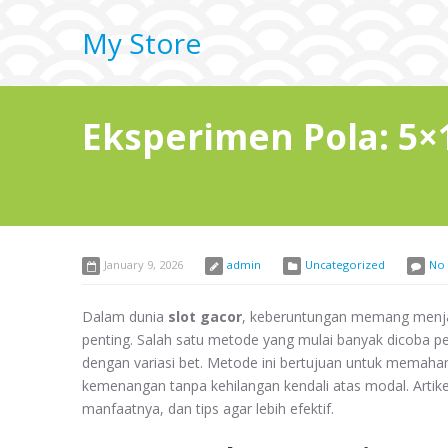
My Store
Eksperimen Pola: 5×
January 9, 2026
admin
Uncategorized
No
Dalam dunia
slot gacor
, keberuntungan memang menjadi
penting. Salah satu metode yang mulai banyak dicoba 
dengan variasi bet. Metode ini bertujuan untuk memaha
kemenangan tanpa kehilangan kendali atas modal. Arti
manfaatnya, dan tips agar lebih efektif.