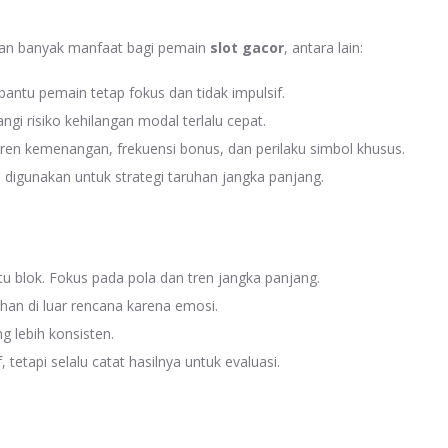
kan banyak manfaat bagi pemain
slot gacor
, antara lain:
ntu pemain tetap fokus dan tidak impulsif.
gi risiko kehilangan modal terlalu cepat.
en kemenangan, frekuensi bonus, dan perilaku simbol khusus.
 digunakan untuk strategi taruhan jangka panjang.
u blok. Fokus pada pola dan tren jangka panjang.
an di luar rencana karena emosi.
 lebih konsisten.
 tetapi selalu catat hasilnya untuk evaluasi.