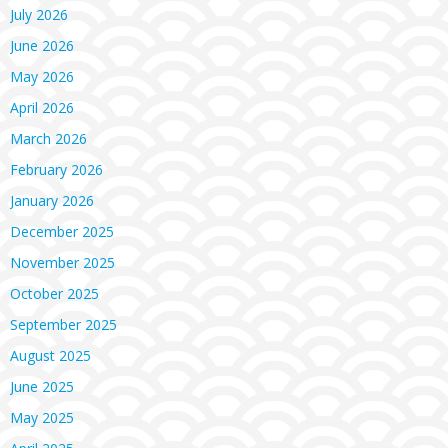
July 2026
June 2026
May 2026
April 2026
March 2026
February 2026
January 2026
December 2025
November 2025
October 2025
September 2025
August 2025
June 2025
May 2025