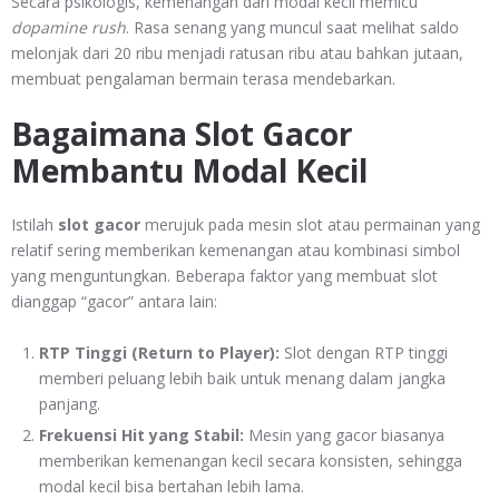
Secara psikologis, kemenangan dari modal kecil memicu
dopamine rush
. Rasa senang yang muncul saat melihat saldo
melonjak dari 20 ribu menjadi ratusan ribu atau bahkan jutaan,
membuat pengalaman bermain terasa mendebarkan.
Bagaimana Slot Gacor
Membantu Modal Kecil
Istilah
slot gacor
merujuk pada mesin slot atau permainan yang
relatif sering memberikan kemenangan atau kombinasi simbol
yang menguntungkan. Beberapa faktor yang membuat slot
dianggap “gacor” antara lain:
RTP Tinggi (Return to Player):
Slot dengan RTP tinggi
memberi peluang lebih baik untuk menang dalam jangka
panjang.
Frekuensi Hit yang Stabil:
Mesin yang gacor biasanya
memberikan kemenangan kecil secara konsisten, sehingga
modal kecil bisa bertahan lebih lama.