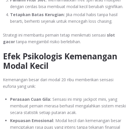
dengan cerdas bisa membuat modal kecil berubah signifikan.
Tetapkan Batas Kerugian:
Jika modal habis tanpa hasil
berarti, berhenti sejenak untuk mencegah loss chasing.
Strategi ini membantu pemain tetap menikmati sensasi
slot
gacor
tanpa mengambil risiko berlebihan.
Efek Psikologis Kemenangan
Modal Kecil
Kemenangan besar dari modal 20 ribu memberikan sensasi
euforia yang unik:
Perasaan Cuan Gila:
Sensasi ini mirip jackpot mini, yang
membuat pemain merasa berhasil mengalahkan sistem meski
secara statistik setiap putaran acak.
Kepuasan Emosional:
Modal kecil dan kemenangan besar
menciptakan rasa puas yang intens tanpa tekanan finansial