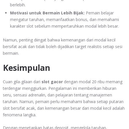
berlebih.
Motivasi untuk Bermain Lebih Bijak:
Pemain belajar
mengatur taruhan, memanfaatkan bonus, dan memahami
karakter slot sebelum mempertaruhkan modal lebih besar.
Namun, penting diingat bahwa kemenangan dari modal kecil
bersifat acak dan tidak boleh dijadikan target realistis setiap sesi
bermain.
Kesimpulan
Cuan gila-gilaan dari
slot gacor
dengan modal 20 ribu memang
terdengar menggiurkan. Pengalaman ini memberikan hiburan
seru, sensasi adrenalin, dan pelajaran tentang manajemen
taruhan. Namun, pemain perlu memahami bahwa setiap putaran
slot bersifat acak, dan kemenangan besar dari modal kecil adalah
fenomena langka.
Dengan menetapkan batas deposit, mengelola taruhan,