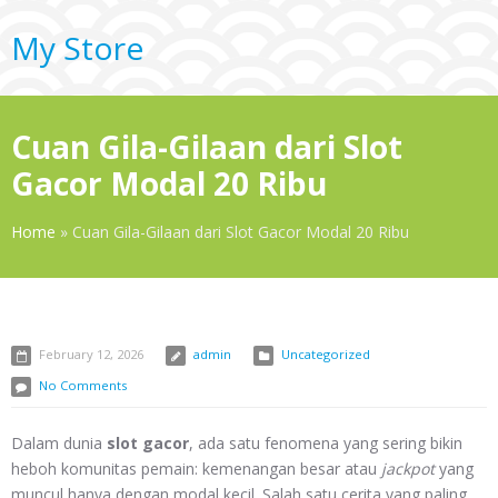
My Store
Cuan Gila-Gilaan dari Slot
Gacor Modal 20 Ribu
Home
»
Cuan Gila-Gilaan dari Slot Gacor Modal 20 Ribu
February 12, 2026
admin
Uncategorized
No Comments
Dalam dunia
slot gacor
, ada satu fenomena yang sering bikin
heboh komunitas pemain: kemenangan besar atau
jackpot
yang
muncul hanya dengan modal kecil. Salah satu cerita yang paling