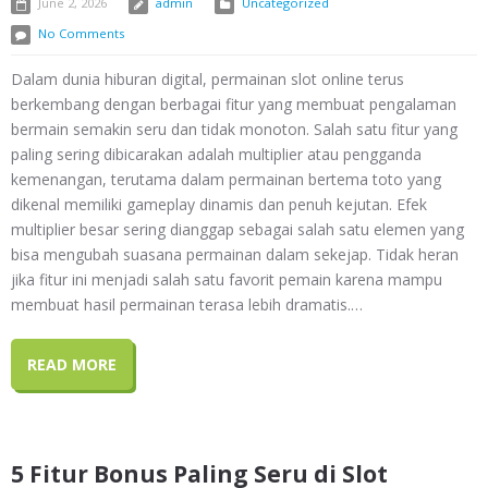
June 2, 2026
admin
Uncategorized
No Comments
Dalam dunia hiburan digital, permainan slot online terus
berkembang dengan berbagai fitur yang membuat pengalaman
bermain semakin seru dan tidak monoton. Salah satu fitur yang
paling sering dibicarakan adalah multiplier atau pengganda
kemenangan, terutama dalam permainan bertema toto yang
dikenal memiliki gameplay dinamis dan penuh kejutan. Efek
multiplier besar sering dianggap sebagai salah satu elemen yang
bisa mengubah suasana permainan dalam sekejap. Tidak heran
jika fitur ini menjadi salah satu favorit pemain karena mampu
membuat hasil permainan terasa lebih dramatis.…
READ MORE
5 Fitur Bonus Paling Seru di Slot