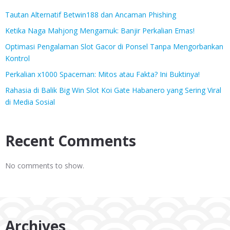
Tautan Alternatif Betwin188 dan Ancaman Phishing
Ketika Naga Mahjong Mengamuk: Banjir Perkalian Emas!
Optimasi Pengalaman Slot Gacor di Ponsel Tanpa Mengorbankan
Kontrol
Perkalian x1000 Spaceman: Mitos atau Fakta? Ini Buktinya!
Rahasia di Balik Big Win Slot Koi Gate Habanero yang Sering Viral
di Media Sosial
Recent Comments
No comments to show.
Archives