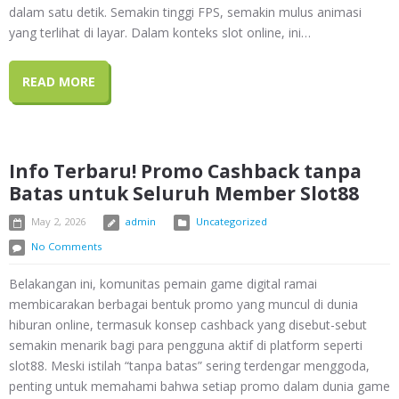
dalam satu detik. Semakin tinggi FPS, semakin mulus animasi
yang terlihat di layar. Dalam konteks slot online, ini…
READ MORE
Info Terbaru! Promo Cashback tanpa
Batas untuk Seluruh Member Slot88
May 2, 2026
admin
Uncategorized
No Comments
Belakangan ini, komunitas pemain game digital ramai
membicarakan berbagai bentuk promo yang muncul di dunia
hiburan online, termasuk konsep cashback yang disebut-sebut
semakin menarik bagi para pengguna aktif di platform seperti
slot88. Meski istilah “tanpa batas” sering terdengar menggoda,
penting untuk memahami bahwa setiap promo dalam dunia game