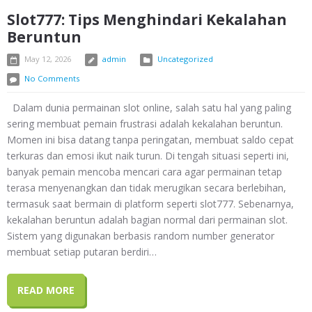
Slot777: Tips Menghindari Kekalahan
Beruntun
May 12, 2026
admin
Uncategorized
No Comments
Dalam dunia permainan slot online, salah satu hal yang paling
sering membuat pemain frustrasi adalah kekalahan beruntun.
Momen ini bisa datang tanpa peringatan, membuat saldo cepat
terkuras dan emosi ikut naik turun. Di tengah situasi seperti ini,
banyak pemain mencoba mencari cara agar permainan tetap
terasa menyenangkan dan tidak merugikan secara berlebihan,
termasuk saat bermain di platform seperti slot777. Sebenarnya,
kekalahan beruntun adalah bagian normal dari permainan slot.
Sistem yang digunakan berbasis random number generator
membuat setiap putaran berdiri…
READ MORE