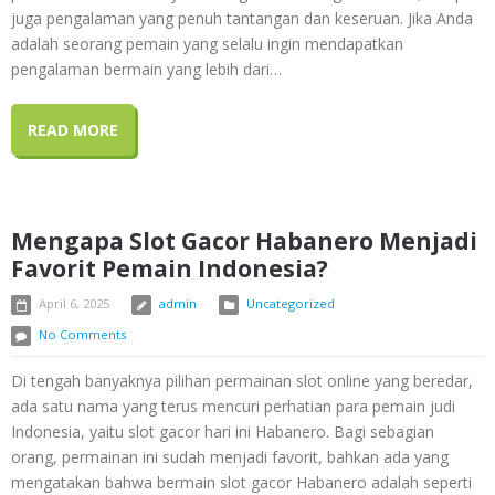
juga pengalaman yang penuh tantangan dan keseruan. Jika Anda
adalah seorang pemain yang selalu ingin mendapatkan
pengalaman bermain yang lebih dari…
READ MORE
Mengapa Slot Gacor Habanero Menjadi
Favorit Pemain Indonesia?
April 6, 2025
admin
Uncategorized
No Comments
Di tengah banyaknya pilihan permainan slot online yang beredar,
ada satu nama yang terus mencuri perhatian para pemain judi
Indonesia, yaitu slot gacor hari ini Habanero. Bagi sebagian
orang, permainan ini sudah menjadi favorit, bahkan ada yang
mengatakan bahwa bermain slot gacor Habanero adalah seperti