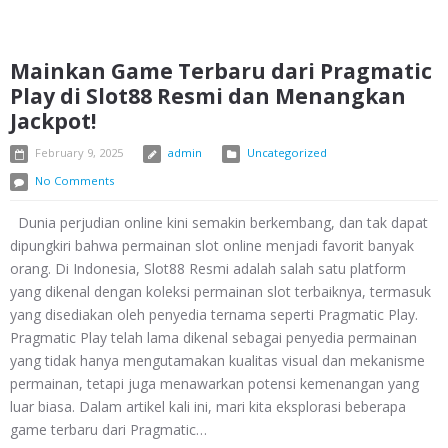
Mainkan Game Terbaru dari Pragmatic
Play di Slot88 Resmi dan Menangkan
Jackpot!
February 9, 2025
admin
Uncategorized
No Comments
Dunia perjudian online kini semakin berkembang, dan tak dapat
dipungkiri bahwa permainan slot online menjadi favorit banyak
orang. Di Indonesia, Slot88 Resmi adalah salah satu platform
yang dikenal dengan koleksi permainan slot terbaiknya, termasuk
yang disediakan oleh penyedia ternama seperti Pragmatic Play.
Pragmatic Play telah lama dikenal sebagai penyedia permainan
yang tidak hanya mengutamakan kualitas visual dan mekanisme
permainan, tetapi juga menawarkan potensi kemenangan yang
luar biasa. Dalam artikel kali ini, mari kita eksplorasi beberapa
game terbaru dari Pragmatic…