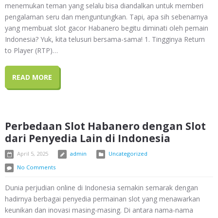
menemukan teman yang selalu bisa diandalkan untuk memberi
pengalaman seru dan menguntungkan. Tapi, apa sih sebenarnya
yang membuat slot gacor Habanero begitu diminati oleh pemain
Indonesia? Yuk, kita telusuri bersama-sama! 1. Tingginya Return
to Player (RTP)…
READ MORE
Perbedaan Slot Habanero dengan Slot
dari Penyedia Lain di Indonesia
April 5, 2025
admin
Uncategorized
No Comments
Dunia perjudian online di Indonesia semakin semarak dengan
hadirnya berbagai penyedia permainan slot yang menawarkan
keunikan dan inovasi masing-masing. Di antara nama-nama