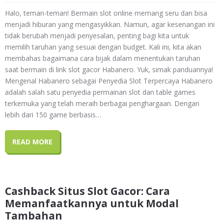
Halo, teman-teman! Bermain slot online memang seru dan bisa
menjadi hiburan yang mengasyikkan. Namun, agar kesenangan ini
tidak berubah menjadi penyesalan, penting bagi kita untuk
memilih taruhan yang sesuai dengan budget. Kali ini, kita akan
membahas bagaimana cara bijak dalam menentukan taruhan
saat bermain di link slot gacor Habanero. Yuk, simak panduannya!​
Mengenal Habanero sebagai Penyedia Slot Terpercaya Habanero
adalah salah satu penyedia permainan slot dan table games
terkemuka yang telah meraih berbagai penghargaan. Dengan
lebih dari 150 game berbasis…
READ MORE
Cashback Situs Slot Gacor: Cara
Memanfaatkannya untuk Modal
Tambahan